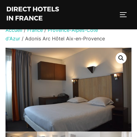
Aller
au
PERM
contenu
Accueil
/
France
/
Provence-Alpes-Côte
d'Azur
/ Adonis Arc Hôtel Aix-en-Provence