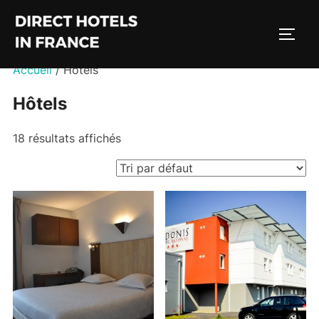
Aller
au
PERM
contenu
Accueil
/ Hôtels
Hôtels
18 résultats affichés