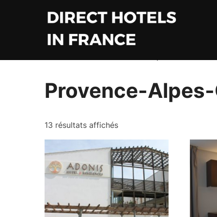
Aller
au
contenu
Accueil
/
France
/ Provence-Alpes-Côte d'Azur
Provence-Alpes-
13 résultats affichés