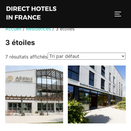
Aller
au
PERM
contenu
Accueil
/
Résidences
/ 3 étoiles
3 étoiles
7 résultats affichés