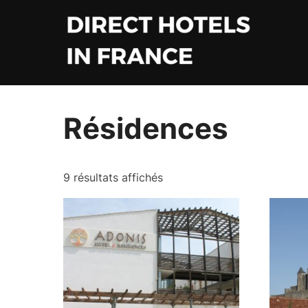
Aller
au
contenu
Accueil
/ Résidences
Résidences
9 résultats affichés