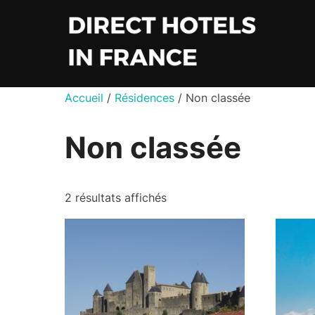
Aller
au
contenu
Accueil
/
Résidences
/ Non classée
Non classée
2 résultats affichés