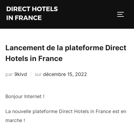
Aller
au
PERM
contenu
Lancement de la plateforme Direct
Hotels in France
Publié
par
9klvd
sur
décembre 15, 2022
le
Bonjour Internet !
La nouvelle plateforme Direct Hotels in France est en
marche !