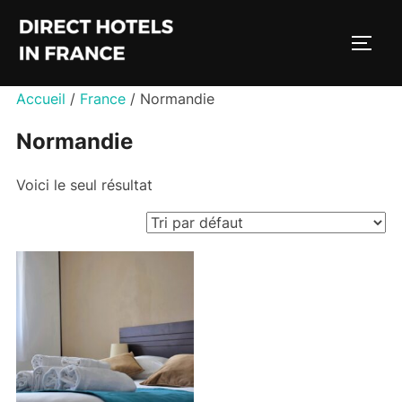
Aller
au
PERM
contenu
Accueil
/
France
/ Normandie
Normandie
Voici le seul résultat